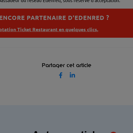
assadeur du réseau Edenred, sous réserve d’acceptation.
 ENCORE PARTENAIRE D'EDENRED ?
tation Ticket Restaurant en quelques clics.
Partager cet article