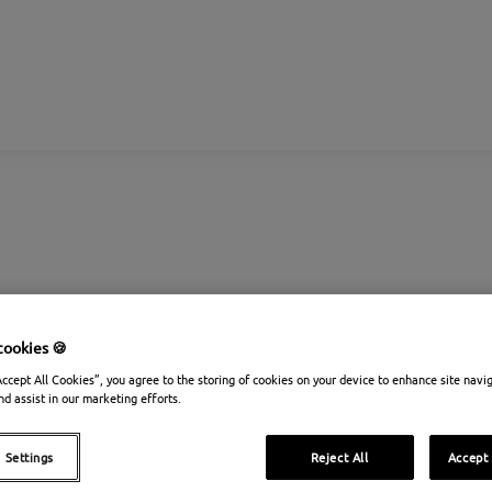
à moins de 20€
cookies 🍪
Accept All Cookies”, you agree to the storing of cookies on your device to enhance site navi
nd assist in our marketing efforts.
 Settings
Reject All
Accept 