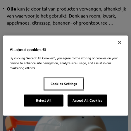
Olie
kun je door tal van producten vervangen, afhankelijk
van waarvoor je het gebruikt. Denk aan room, kwark,
appelmoes, citrussap, bananen- of groentepuree …
Eieren
kun je als bindmiddel vervangen door appelmoes,
All about cookies 🍪
bananenpuree of yoghurt. Gebruik je eieren als rijsmiddel,
By clicking “Accept All Cookies”, you agree to the storing of cookies on your
dan zijn een combinatie van bakpoeder en azijn of zelfs
device to enhance site navigation, analyze site usage, and assist in our
bruiswater goede alternatieven.
marketing efforts.
Cookies Settings
Reject All
Accept All Cookies