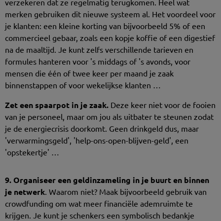
verzekeren dat ze regelmatig terugkomen. Heel wat
merken gebruiken dit nieuwe systeem al. Het voordeel voor
je klanten: een kleine korting van bijvoorbeeld 5% of een
commercieel gebaar, zoals een kopje koffie of een digestief
na de maaltijd. Je kunt zelfs verschillende tarieven en
formules hanteren voor 's middags of 's avonds, voor
mensen die één of twee keer per maand je zaak
binnenstappen of voor wekelijkse klanten …
Zet een spaarpot in je zaak.
Deze keer niet voor de fooien
van je personeel, maar om jou als uitbater te steunen zodat
je de energiecrisis doorkomt. Geen drinkgeld dus, maar
'verwarmingsgeld', 'help-ons-open-blijven-geld', een
'opstekertje' …
9. Organiseer een geldinzameling in je buurt en binnen
je netwerk
. Waarom niet? Maak bijvoorbeeld gebruik van
crowdfunding om wat meer financiële ademruimte te
krijgen. Je kunt je schenkers een symbolisch bedankje