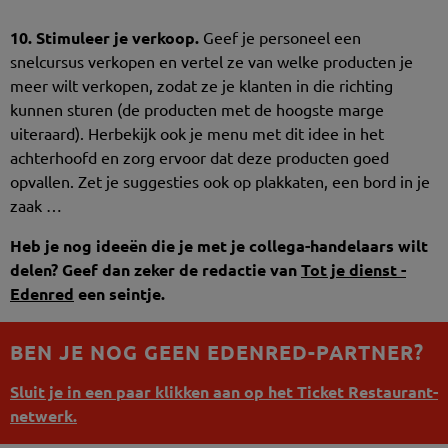
10. Stimuleer je verkoop.
Geef je personeel een
snelcursus verkopen en vertel ze van welke producten je
meer wilt verkopen, zodat ze je klanten in die richting
kunnen sturen (de producten met de hoogste marge
uiteraard). Herbekijk ook je menu met dit idee in het
achterhoofd en zorg ervoor dat deze producten goed
opvallen. Zet je suggesties ook op plakkaten, een bord in je
zaak …
Heb je nog ideeën die je met je collega-handelaars wilt
delen? Geef dan zeker de redactie van
Tot je dienst -
Edenred
een seintje.
BEN JE NOG GEEN EDENRED-PARTNER?
Sluit je in een paar klikken aan op het Ticket Restaurant-
netwerk.