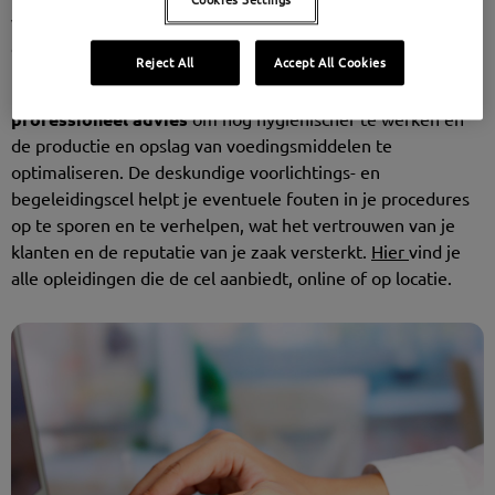
waardoor het risico op voedselvergiftiging of andere
gezondheidsproblemen afneemt.
Reject All
Accept All Cookies
Daarnaast geeft het FAVV
waardevolle tips en
professioneel advies
om nog hygiënischer te werken en
de productie en opslag van voedingsmiddelen te
optimaliseren. De deskundige voorlichtings- en
begeleidingscel helpt je eventuele fouten in je procedures
op te sporen en te verhelpen, wat het vertrouwen van je
klanten en de reputatie van je zaak versterkt.
Hier
vind je
alle opleidingen die de cel aanbiedt, online of op locatie.