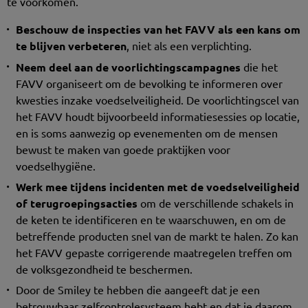
te voorkomen.
Beschouw de inspecties van het FAVV als een kans om
te blijven verbeteren
, niet als een verplichting.
Neem deel aan de voorlichtingscampagnes
die het
FAVV organiseert om de bevolking te informeren over
kwesties inzake voedselveiligheid. De voorlichtingscel van
het FAVV houdt bijvoorbeeld informatiesessies op locatie,
en is soms aanwezig op evenementen om de mensen
bewust te maken van goede praktijken voor
voedselhygiëne.
Werk mee tijdens incidenten met de voedselveiligheid
of terugroepingsacties
om de verschillende schakels in
de keten te identificeren en te waarschuwen, en om de
betreffende producten snel van de markt te halen. Zo kan
het FAVV gepaste corrigerende maatregelen treffen om
de volksgezondheid te beschermen.
Door de Smiley te hebben die aangeeft dat je een
betrouwbaar zelfcontrolesysteem hebt en dat je daarom