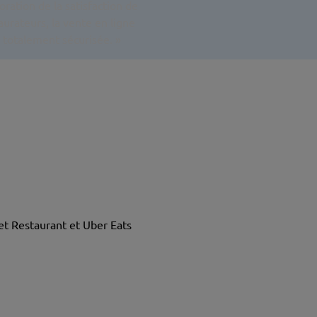
ration de la satisfaction de
aurateurs, la vente en ligne
t totalement sécurisée
. »
et Restaurant et Uber Eats