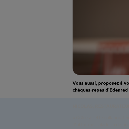
Vous aussi, proposez à vo
chèques-repas d’Edenred
NICOLAS, RESTAURATEU
« Grâce à cette collaboratio
d’offrir nos salades à de no