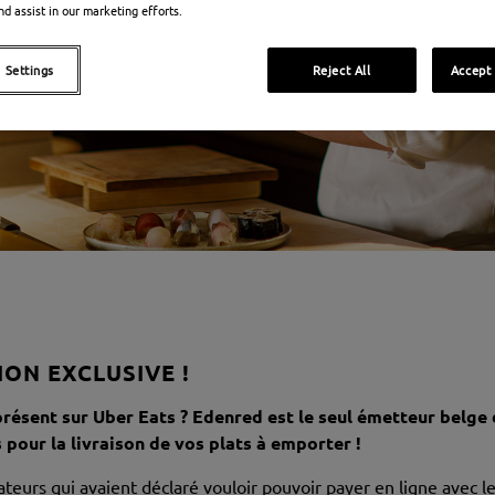
nd assist in our marketing efforts.
 Settings
Reject All
Accept 
ON EXCLUSIVE !
présent sur Uber Eats ?
Edenred est le seul émetteur belge
 pour la livraison de vos plats à emporter !
ateurs qui avaient déclaré vouloir pouvoir payer en ligne avec l