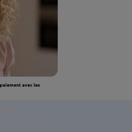
 paiement avec les
 DONKI
initivement à un besoin de
 consommateurs ; nous avons