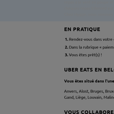
repas a le vent en poupe et
chèques-repas Edenred est t
Chez Hygge, nous sommes r
EN PRATIQUE
Rendez-vous dans votre 
Dans la rubrique « paiem
Vous êtes prêt(s) !
UBER EATS EN BE
Vous êtes situé dans l'une
Anvers, Alost, Bruges, Bruxe
Gand, Liège, Louvain, Mali
VOUS COLLABOREZ