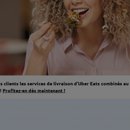
s clients les services de livraison d’Uber Eats combinés au
 !
Profitez-en dès maintenant !
R
@ HYGGE
PIERRE, RESTAURATEUR
@
n, nous avons la possibilité
«
Cette innovation répond déf
uveaux clients. La livraison de
simplicité et de rapidité des