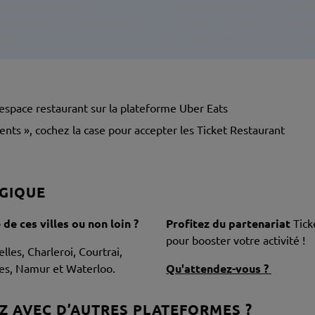
 le paiement avec les
clairement observé une amélio
rès apprécié par nos clients.
nos clients. Et pour nous, rest
avis ! »
est facile à mettre en place e
espace restaurant sur la plateforme Uber Eats
ents », cochez la case pour accepter les Ticket Restaurant
LGIQUE
 de ces villes ou non loin ?
Profitez du partenariat
Tick
pour booster votre activité !
lles, Charleroi, Courtrai,
nes, Namur et Waterloo.
Qu'attendez-vous ?
 AVEC D’AUTRES PLATEFORMES ?