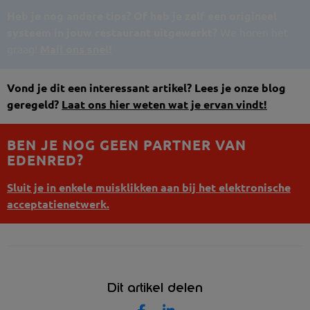
Heb je nog andere tips? Of heb je zelf een origineel
systeem in jouw restaurant uitgewerkt?
We horen het
graag!
Mail ons snel!
Vond je dit een interessant artikel? Lees je onze blog
geregeld?
Laat ons hier weten wat je ervan vindt!
BEN JE NOG GEEN PARTNER VAN
EDENRED?
Sluit je in enkele muisklikken aan bij het elektronische
acceptatienetwerk.
Dit artikel delen