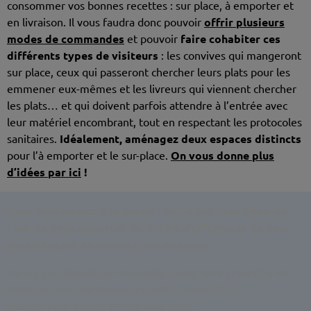
consommer vos bonnes recettes : sur place, à emporter et
en livraison. Il vous faudra donc pouvoir
offrir plusieurs
modes de commandes
et pouvoir
faire cohabiter ces
différents types de visiteurs
: les convives qui mangeront
sur place, ceux qui passeront chercher leurs plats pour les
emmener eux-mêmes et les livreurs qui viennent chercher
les plats… et qui doivent parfois attendre à l’entrée avec
leur matériel encombrant, tout en respectant les protocoles
sanitaires.
Idéalement, aménagez deux espaces distincts
pour l’à emporter et le sur-place.
On vous donne plus
d’idées par ici
!
Vous commencez à le savoir : notre but chez Edenred,
c’est de vous apporter du chiffre d’affaires et de vous
accompagner en toutes circonstances.
On n’a pas attendu la réouverture pour être présent à vos
côtés, et nous continuons en cette année 2021 à
innover pour encore mieux vous aider !