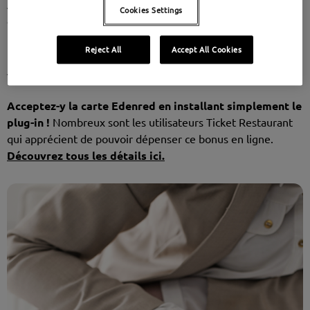
Adoptez donc les méthodes d'acceptation qui
Cookies Settings
conviennent le mieux à votre activité !
Reject All
Accept All Cookies
VOUS AVEZ UN SITE D’E-COMMERCE ?
Acceptez-y la carte Edenred en installant simplement le
plug-in !
Nombreux sont les utilisateurs Ticket Restaurant
qui apprécient de pouvoir dépenser ce bonus en ligne.
Découvrez tous les détails ici.