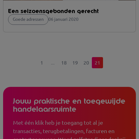
Een seizoensgebonden gerecht
Goede adressen
06 januari 2020
1
18
19
20
21
Jouw praktische en toegewijde
handelaarsruimte
Met één klik heb je toegang tot al je
transacties, terugbetalingen, facturen en